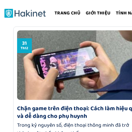
Bỏ
qua
TRANG CHỦ
GIỚI THIỆU
TÍNH 
nội
dung
31
Th12
Chặn game trên điện thoại: Cách làm hiệu 
và dễ dàng cho phụ huynh
Trong kỷ nguyên số, điện thoại thông minh đã trở