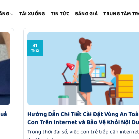
NĂNG
TẢI XUỐNG
TIN TỨC
BẢNG GIÁ
TRUNG TÂM TR
31
Th12
quả
Hướng Dẫn Chi Tiết Cài Đặt Vùng An To
Con Trên Internet và Bảo Vệ Khỏi Nội D
Trong thời đại số, việc con trẻ tiếp cận interne