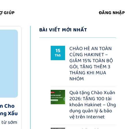
Ợ GIÚP
ĐĂNG NHẬP
BÀI VIẾT MỚI NHẤT
CHÀO HÈ AN TOÀN
15
CÙNG HAKINET –
Th5
GIẢM 15% TOÀN BỘ
GÓI, TẶNG THÊM 3
THÁNG KHI MUA
NHÓM
Không
có
Quà tặng Chào Xuân
bình
2026: TẶNG 100 tài
luận
ở
khoản Hakinet – Ứng
àn Cho
CHÀO
dụng quản lý & bảo
HÈ
ung Xấu
AN
vệ trên Internet
TOÀN
t từ sớm
Không
CÙNG
có
HAKINET