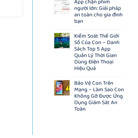
App chặn phim
bình
–
người lớn: Giải pháp
luận
GIẢM
ở
15%
an toàn cho gia đình
Quà
TOÀN
bạn
tặng
BỘ
Chào
GÓI,
Không
Xuân
TẶNG
có
Kiểm Soát Thế Giới
2026:
THÊM
bình
TẶNG
3
Số Của Con – Danh
luận
100
THÁNG
ở
Sách Top 5 App
tài
KHI
App
khoản
Quản Lý Thời Gian
MUA
chặn
Hakinet
NHÓM
phim
Dùng Điện Thoại
–
người
Hiệu Quả
Ứng
lớn:
dụng
Giải
Không
quản
pháp
có
lý
Bảo Vệ Con Trên
an
bình
&
toàn
Mạng – Làm Sao Con
luận
bảo
cho
ở
Không Gỡ Được Ứng
vệ
gia
Kiểm
trên
Dụng Giám Sát An
đình
Soát
Internet
bạn
Thế
Toàn
Giới
Không
Số
có
Của
bình
Con
luận
–
ở
Danh