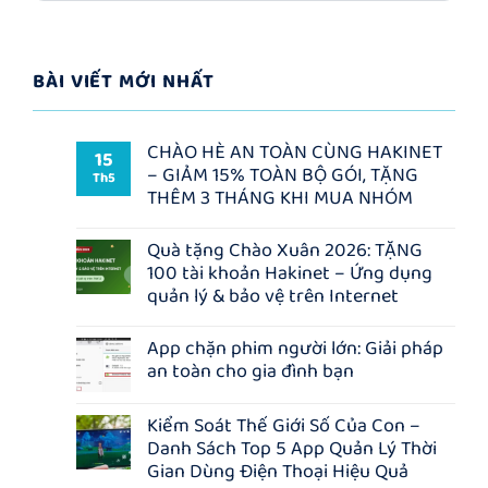
BÀI VIẾT MỚI NHẤT
CHÀO HÈ AN TOÀN CÙNG HAKINET
15
– GIẢM 15% TOÀN BỘ GÓI, TẶNG
Th5
THÊM 3 THÁNG KHI MUA NHÓM
Không
có
Quà tặng Chào Xuân 2026: TẶNG
bình
100 tài khoản Hakinet – Ứng dụng
luận
ở
quản lý & bảo vệ trên Internet
CHÀO
HÈ
Không
AN
có
App chặn phim người lớn: Giải pháp
TOÀN
bình
an toàn cho gia đình bạn
CÙNG
luận
HAKINET
ở
Không
–
Quà
có
GIẢM
tặng
Kiểm Soát Thế Giới Số Của Con –
bình
15%
Chào
Danh Sách Top 5 App Quản Lý Thời
luận
TOÀN
Xuân
ở
BỘ
2026:
Gian Dùng Điện Thoại Hiệu Quả
App
GÓI,
TẶNG