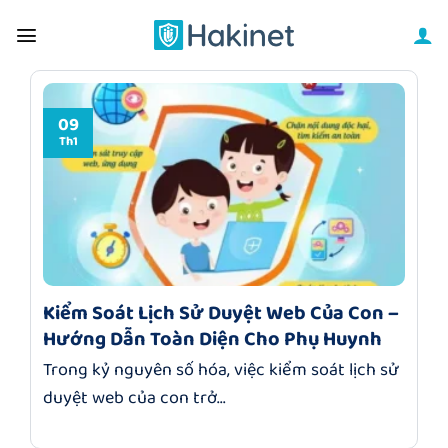
Bỏ
qua
nội
dung
09
Th1
Kiểm Soát Lịch Sử Duyệt Web Của Con –
Hướng Dẫn Toàn Diện Cho Phụ Huynh
Trong kỷ nguyên số hóa, việc kiểm soát lịch sử
duyệt web của con trở...