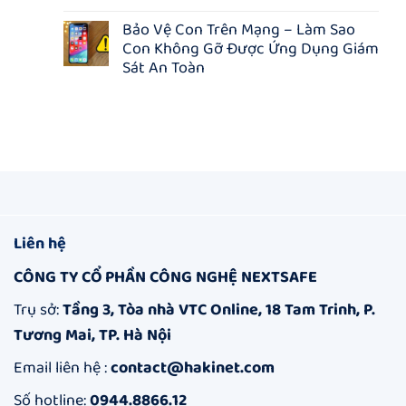
chặn
Không
TẶNG
100
phim
có
THÊM
tài
Bảo Vệ Con Trên Mạng – Làm Sao
người
bình
3
khoản
lớn:
Con Không Gỡ Được Ứng Dụng Giám
luận
THÁNG
Hakinet
Giải
ở
KHI
–
Sát An Toàn
pháp
Kiểm
MUA
Ứng
an
Soát
Không
NHÓM
dụng
toàn
Thế
có
quản
cho
Giới
bình
lý
gia
Số
luận
&
đình
Của
ở
bảo
bạn
Con
Bảo
vệ
–
Vệ
trên
Danh
Con
Internet
Sách
Trên
Top
Mạng
5
–
App
Làm
Liên hệ
Quản
Sao
Lý
Con
CÔNG TY CỔ PHẦN CÔNG NGHỆ NEXTSAFE
Thời
Không
Gian
Gỡ
Dùng
Được
Trụ sở:
Tầng 3, Tòa nhà VTC Online, 18 Tam Trinh, P.
Điện
Ứng
Tương Mai, TP. Hà Nội
Thoại
Dụng
Hiệu
Giám
Quả
Sát
Email liên hệ :
contact@hakinet.com
An
Toàn
Số hotline:
0944.8866.12