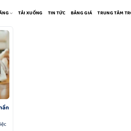
NĂNG
TẢI XUỐNG
TIN TỨC
BẢNG GIÁ
TRUNG TÂM TR
Phần
iệc