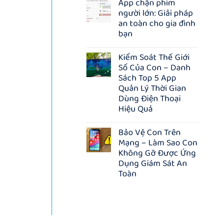
App chặn phim
bình
–
người lớn: Giải pháp
luận
GIẢM
ở
15%
an toàn cho gia đình
Quà
TOÀN
bạn
tặng
BỘ
Chào
GÓI,
Không
Xuân
TẶNG
có
Kiểm Soát Thế Giới
2026:
THÊM
bình
TẶNG
3
Số Của Con – Danh
luận
100
THÁNG
ở
Sách Top 5 App
tài
KHI
App
khoản
Quản Lý Thời Gian
MUA
chặn
Hakinet
NHÓM
phim
Dùng Điện Thoại
–
người
Hiệu Quả
Ứng
lớn:
dụng
Giải
Không
quản
pháp
có
lý
Bảo Vệ Con Trên
an
bình
&
toàn
Mạng – Làm Sao Con
luận
bảo
cho
ở
Không Gỡ Được Ứng
vệ
gia
Kiểm
trên
Dụng Giám Sát An
đình
Soát
Internet
bạn
Thế
Toàn
Giới
Không
Số
có
Của
bình
Con
luận
–
ở
Danh