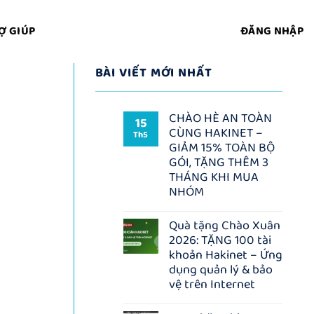
Ợ GIÚP
ĐĂNG NHẬP
BÀI VIẾT MỚI NHẤT
CHÀO HÈ AN TOÀN
15
CÙNG HAKINET –
Th5
GIẢM 15% TOÀN BỘ
GÓI, TẶNG THÊM 3
THÁNG KHI MUA
NHÓM
Không
có
Quà tặng Chào Xuân
bình
2026: TẶNG 100 tài
luận
ở
khoản Hakinet – Ứng
CHÀO
dụng quản lý & bảo
HÈ
AN
vệ trên Internet
TOÀN
Không
CÙNG
có
HAKINET