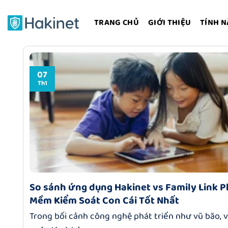
Bỏ
qua
TRANG CHỦ
GIỚI THIỆU
TÍNH 
nội
dung
07
Th1
So sánh ứng dụng Hakinet vs Family Link 
Mềm Kiểm Soát Con Cái Tốt Nhất
Trong bối cảnh công nghệ phát triển như vũ bão, v