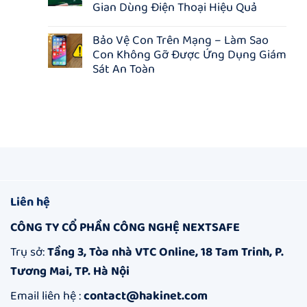
ở
BỘ
2026:
Gian Dùng Điện Thoại Hiệu Quả
App
GÓI,
TẶNG
chặn
Không
TẶNG
100
phim
có
THÊM
tài
Bảo Vệ Con Trên Mạng – Làm Sao
người
bình
3
khoản
lớn:
Con Không Gỡ Được Ứng Dụng Giám
luận
THÁNG
Hakinet
Giải
ở
KHI
–
Sát An Toàn
pháp
Kiểm
MUA
Ứng
an
Soát
Không
NHÓM
dụng
toàn
Thế
có
quản
cho
Giới
bình
lý
gia
Số
luận
&
đình
Của
ở
bảo
bạn
Con
Bảo
vệ
–
Vệ
trên
Danh
Con
Internet
Sách
Trên
Top
Mạng
5
–
App
Làm
Liên hệ
Quản
Sao
Lý
Con
CÔNG TY CỔ PHẦN CÔNG NGHỆ NEXTSAFE
Thời
Không
Gian
Gỡ
Dùng
Được
Trụ sở:
Tầng 3, Tòa nhà VTC Online, 18 Tam Trinh, P.
Điện
Ứng
Tương Mai, TP. Hà Nội
Thoại
Dụng
Hiệu
Giám
Quả
Sát
Email liên hệ :
contact@hakinet.com
An