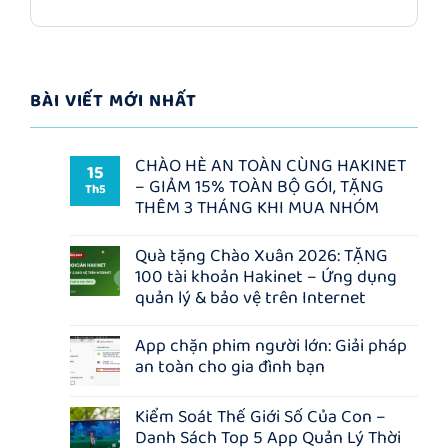
BÀI VIẾT MỚI NHẤT
CHÀO HÈ AN TOÀN CÙNG HAKINET
15
– GIẢM 15% TOÀN BỘ GÓI, TẶNG
Th5
THÊM 3 THÁNG KHI MUA NHÓM
Không
có
Quà tặng Chào Xuân 2026: TẶNG
bình
100 tài khoản Hakinet – Ứng dụng
luận
ở
quản lý & bảo vệ trên Internet
CHÀO
HÈ
Không
AN
có
App chặn phim người lớn: Giải pháp
TOÀN
bình
an toàn cho gia đình bạn
CÙNG
luận
HAKINET
ở
Không
–
Quà
có
GIẢM
tặng
Kiểm Soát Thế Giới Số Của Con –
bình
15%
Chào
Danh Sách Top 5 App Quản Lý Thời
luận
TOÀN
Xuân