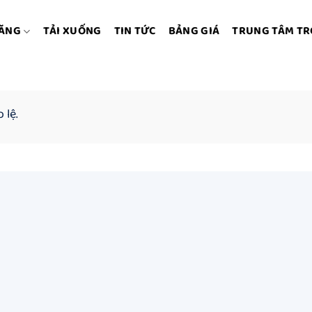
NĂNG
TẢI XUỐNG
TIN TỨC
BẢNG GIÁ
TRUNG TÂM TR
 lệ.