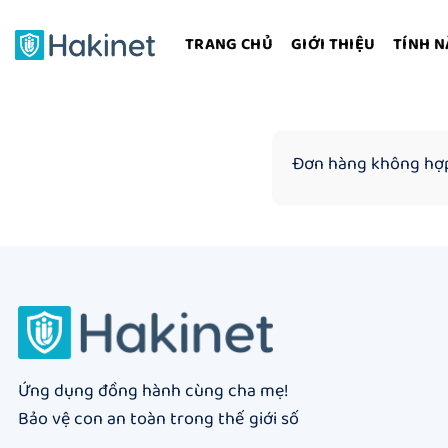
Bỏ
qua
TRANG CHỦ
GIỚI THIỆU
TÍNH 
nội
dung
Đơn hàng không hợp
Ứng dụng đồng hành cùng cha mẹ!
Bảo vệ con an toàn trong thế giới số