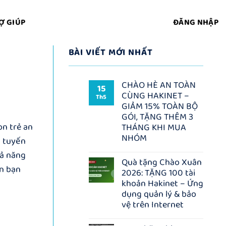
Ợ GIÚP
ĐĂNG NHẬP
BÀI VIẾT MỚI NHẤT
CHÀO HÈ AN TOÀN
15
CÙNG HAKINET –
Th5
GIẢM 15% TOÀN BỘ
GÓI, TẶNG THÊM 3
on trẻ an
THÁNG KHI MUA
NHÓM
c tuyến
Không
hả năng
có
Quà tặng Chào Xuân
bình
on bạn
2026: TẶNG 100 tài
luận
ở
khoản Hakinet – Ứng
CHÀO
dụng quản lý & bảo
HÈ
AN
vệ trên Internet
TOÀN
Không
CÙNG
có
HAKINET