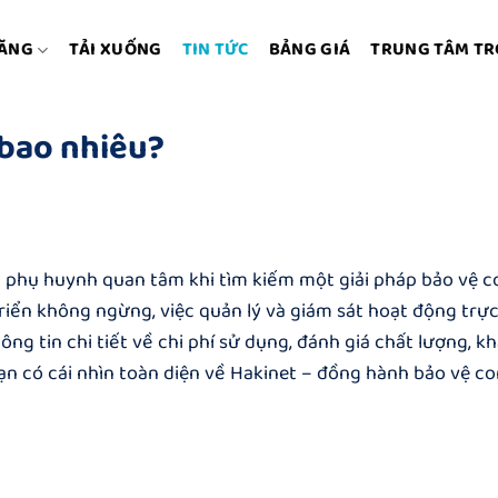
NĂNG
TẢI XUỐNG
TIN TỨC
BẢNG GIÁ
TRUNG TÂM TR
 bao nhiêu?
c phụ huynh quan tâm khi tìm kiếm một giải pháp bảo vệ c
triển không ngừng, việc quản lý và giám sát hoạt động trự
hông tin chi tiết về chi phí sử dụng, đánh giá chất lượng, k
ạn có cái nhìn toàn diện về Hakinet – đồng hành bảo vệ c