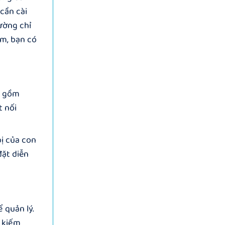
 cần cài
hường chỉ
êm, bạn có
ao gồm
t nối
bị của con
đặt diễn
 quản lý.
m kiếm