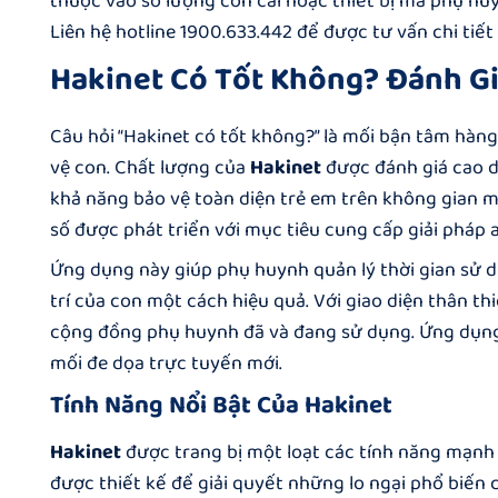
thuộc vào số lượng con cái hoặc thiết bị mà phụ huy
Liên hệ hotline 1900.633.442 để được tư vấn chi tiế
Hakinet Có Tốt Không? Đánh G
Câu hỏi “Hakinet có tốt không?” là mối bận tâm hà
vệ con. Chất lượng của
Hakinet
được đánh giá cao dự
khả năng bảo vệ toàn diện trẻ em trên không gian 
số
được phát triển với mục tiêu cung cấp giải pháp a
Ứng dụng này giúp phụ huynh quản lý thời gian sử dụ
trí của con một cách hiệu quả. Với giao diện thân t
cộng đồng phụ huynh đã và đang sử dụng. Ứng dụng 
mối đe dọa trực tuyến mới.
Tính Năng Nổi Bật Của Hakinet
Hakinet
được trang bị một loạt các tính năng mạnh 
được thiết kế để giải quyết những lo ngại phổ biến 