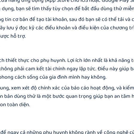
cửa hàng ứng dụng (App Store cho iOS hoặc Google Play S
 dụng, bạn sẽ tìm thấy tùy chọn để bắt đầu dùng thử miễn
tin cơ bản để tạo tài khoản, sau đó bạn sẽ có thể tải và c
 Hãy lưu ý đọc kỹ các điều khoản và điều kiện của chương t
ược hỗ trợ.
t
ch thiết thực cho phụ huynh. Lợi ích lớn nhất là khả năng t
không phải cam kết tài chính ngay lập tức. Điều này giúp 
phong cách sống của gia đình mình hay không.
dung, xem xét độ chính xác của báo cáo hoạt động, và kiểm
iên bản dùng thử là một bước quan trọng giúp bạn an tâm 
on toàn diện.
ế để ngay cả những phụ huynh không rành về công nghệ c