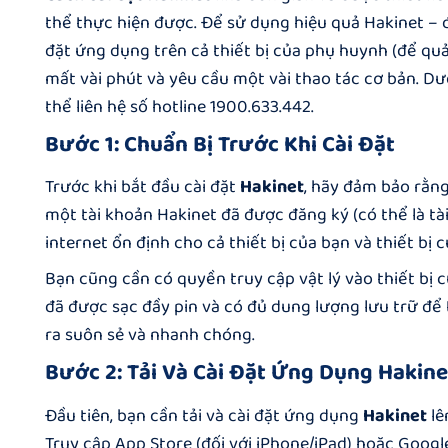
thể thực hiện được. Để sử dụng hiệu quả
Hakinet – 
đặt ứng dụng trên cả thiết bị của phụ huynh (để quản
mất vài phút và yêu cầu một vài thao tác cơ bản. Dư
thể liên hệ số hotline 1900.633.442.
Bước 1: Chuẩn Bị Trước Khi Cài Đặt
Trước khi bắt đầu cài đặt
Hakinet
, hãy đảm bảo rằng
một tài khoản Hakinet đã được đăng ký (có thể là tà
internet ổn định cho cả thiết bị của bạn và thiết bị c
Bạn cũng cần có quyền truy cập vật lý vào thiết bị 
đã được sạc đầy pin và có đủ dung lượng lưu trữ để t
ra suôn sẻ và nhanh chóng.
Bước 2: Tải Và Cài Đặt Ứng Dụng Hakine
Đầu tiên, bạn cần tải và cài đặt ứng dụng
Hakinet
lê
Truy cập App Store (đối với iPhone/iPad) hoặc Google