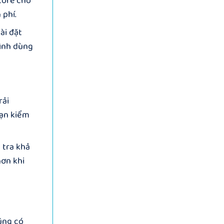
tore cho
 phí.
ài đặt
rình dùng
rải
bạn kiểm
 tra khả
hơn khi
ũng có