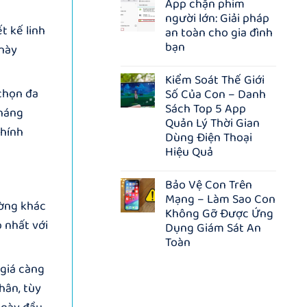
App chặn phim
bình
–
người lớn: Giải pháp
luận
GIẢM
ở
t kế linh
15%
an toàn cho gia đình
Quà
TOÀN
bạn
 này
tặng
BỘ
Chào
GÓI,
Không
Xuân
TẶNG
có
Kiểm Soát Thế Giới
2026:
THÊM
bình
TẶNG
3
 chọn đa
Số Của Con – Danh
luận
100
THÁNG
ở
Sách Top 5 App
tài
tháng
KHI
App
khoản
Quản Lý Thời Gian
MUA
chặn
chính
Hakinet
NHÓM
phim
Dùng Điện Thoại
–
người
Hiệu Quả
Ứng
lớn:
dụng
Giải
Không
quản
pháp
có
lý
Bảo Vệ Con Trên
an
bình
&
toàn
Mạng – Làm Sao Con
luận
bảo
ường khác
cho
ở
Không Gỡ Được Ứng
vệ
gia
Kiểm
trên
 nhất với
Dụng Giám Sát An
đình
Soát
Internet
bạn
Thế
Toàn
Giới
Không
Số
 giá càng
có
Của
bình
Con
hân, tùy
luận
–
ở
Danh