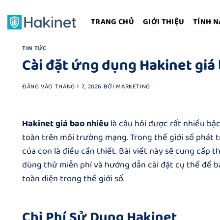
Bỏ
qua
TRANG CHỦ
GIỚI THIỆU
TÍNH 
nội
dung
TIN TỨC
Cài đặt ứng dụng Hakinet giá
ĐĂNG VÀO
THÁNG 1 7, 2026
BỞI
MARKETING
Hakinet giá bao nhiêu
là câu hỏi được rất nhiều bậ
toàn trên môi trường mạng. Trong thế giới số phát 
của con là điều cần thiết. Bài viết này sẽ cung cấp t
dùng thử miễn phí và hướng dẫn cài đặt cụ thể để b
toàn diện trong thế giới số.
Chi Phí Sử Dụng Hakinet