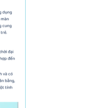
ng dụng
g màn
ng cung
trẻ.
thời đại
ù hợp đến
h và có
cân bằng,
ột tính