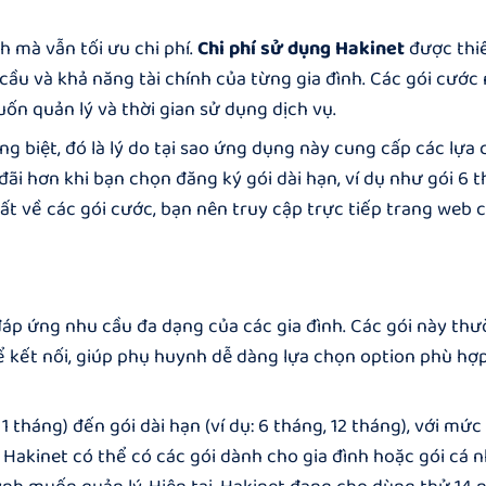
 mà vẫn tối ưu chi phí.
Chi phí sử dụng Hakinet
được thiế
cầu và khả năng tài chính của từng gia đình. Các gói cước
ốn quản lý và thời gian sử dụng dịch vụ.
ng biệt, đó là lý do tại sao ứng dụng này cung cấp các lựa
ãi hơn khi bạn chọn đăng ký gói dài hạn, ví dụ như gói 6 
hất về các gói cước, bạn nên truy cập trực tiếp trang web 
 đáp ứng nhu cầu đa dạng của các gia đình. Các gói này th
hể kết nối, giúp phụ huynh dễ dàng lựa chọn option phù hợp
 tháng) đến gói dài hạn (ví dụ: 6 tháng, 12 tháng), với mức
, Hakinet có thể có các gói dành cho gia đình hoặc gói cá n