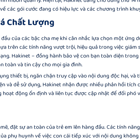
nh muốn quản lý. Hiện tại, Hakinet đang cho dùng thử 14 
t về các gói cước đang có hiệu lực và các chương trình khu
iá Chất Lượng
ng đầu của các bậc cha mẹ khi cân nhắc lựa chọn một ứng 
a trên các tính năng vượt trội, hiệu quả trong việc giám s
mạng.
Hakinet – đồng hành bảo vệ con bạn toàn diện trong 
n toàn và tin cậy cho mọi gia đình.
ng thiết bị, ngăn chặn truy cập vào nội dung độc hại, và t
hiện và dễ sử dụng, Hakinet nhận được nhiều phản hồi tích 
hoạt động ổn định và liên tục được cập nhật để đối phó v
mẽ, đặt sự an toàn của trẻ em lên hàng đầu. Các tính năn
của phụ huynh về việc con cái tiếp xúc với nội dung khôn