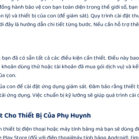
đồng hành bảo vệ con bạn toàn diện trong thế giới số
, bạn
 lý) và thiết bị của con (để giám sát). Quy trình cài đặt t
ới đây là hướng dẫn chi tiết từng bước. Nếu cần hỗ trợ th
 bạn đã có sẵn tất cả các điều kiện cần thiết. Điều này b
i khoản dùng thử hoặc tài khoản đã mua gói dịch vụ) và kế
ủa con.
của con để cài đặt ứng dụng giám sát. Đảm bảo rằng thiết 
ải ứng dụng. Việc chuẩn bị kỹ lưỡng sẽ giúp quá trình cài 
t Cho Thiết Bị Của Phụ Huynh
n thiết bị điện thoại hoặc máy tính bảng mà bạn sẽ dùng để
 Play Store (đối với điện thoại/máy tính bảng Android), tì