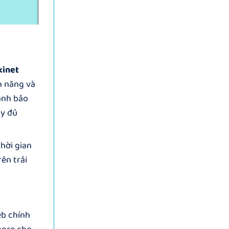
kinet
h năng và
ành bảo
ầy đủ
hời gian
ên trải
eb chính