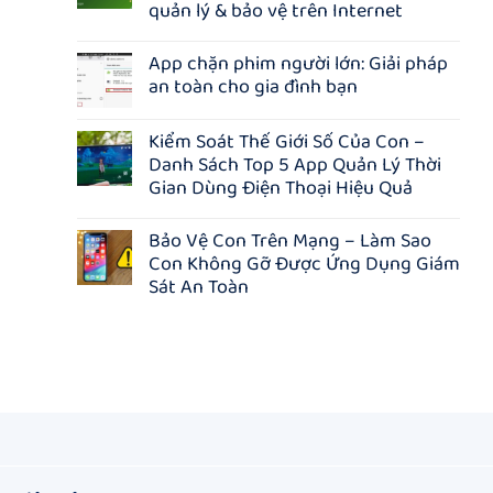
ở
quản lý & bảo vệ trên Internet
CHÀO
HÈ
Không
AN
có
App chặn phim người lớn: Giải pháp
TOÀN
bình
an toàn cho gia đình bạn
CÙNG
luận
HAKINET
ở
Không
–
Quà
có
GIẢM
tặng
Kiểm Soát Thế Giới Số Của Con –
bình
15%
Chào
Danh Sách Top 5 App Quản Lý Thời
luận
TOÀN
Xuân
ở
BỘ
2026:
Gian Dùng Điện Thoại Hiệu Quả
App
GÓI,
TẶNG
chặn
Không
TẶNG
100
phim
có
THÊM
tài
Bảo Vệ Con Trên Mạng – Làm Sao
người
bình
3
khoản
lớn:
Con Không Gỡ Được Ứng Dụng Giám
luận
THÁNG
Hakinet
Giải
ở
KHI
–
Sát An Toàn
pháp
Kiểm
MUA
Ứng
an
Soát
Không
NHÓM
dụng
toàn
Thế
có
quản
cho
Giới
bình
lý
gia
Số
luận
&
đình
Của
ở
bảo
bạn
Con
Bảo
vệ
–
Vệ
trên
Danh
Con
Internet
Sách
Trên
Top
Mạng
5
–