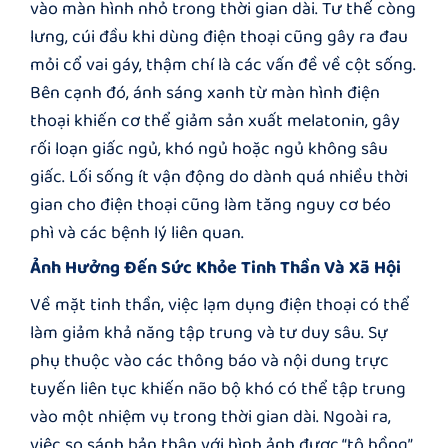
vào màn hình nhỏ trong thời gian dài. Tư thế còng
lưng, cúi đầu khi dùng điện thoại cũng gây ra đau
mỏi cổ vai gáy, thậm chí là các vấn đề về cột sống.
Bên cạnh đó, ánh sáng xanh từ màn hình điện
thoại khiến cơ thể giảm sản xuất melatonin, gây
rối loạn giấc ngủ, khó ngủ hoặc ngủ không sâu
giấc. Lối sống ít vận động do dành quá nhiều thời
gian cho điện thoại cũng làm tăng nguy cơ béo
phì và các bệnh lý liên quan.
Ảnh Hưởng Đến Sức Khỏe Tinh Thần Và Xã Hội
Về mặt tinh thần, việc lạm dụng điện thoại có thể
làm giảm khả năng tập trung và tư duy sâu. Sự
phụ thuộc vào các thông báo và nội dung trực
tuyến liên tục khiến não bộ khó có thể tập trung
vào một nhiệm vụ trong thời gian dài. Ngoài ra,
việc so sánh bản thân với hình ảnh được “tô hồng”