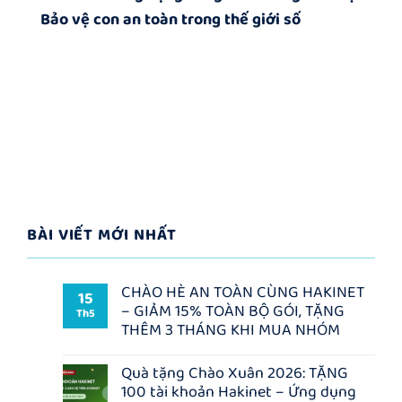
Bảo vệ con an toàn trong thế giới số
BÀI VIẾT MỚI NHẤT
CHÀO HÈ AN TOÀN CÙNG HAKINET
15
– GIẢM 15% TOÀN BỘ GÓI, TẶNG
Th5
THÊM 3 THÁNG KHI MUA NHÓM
Không
có
Quà tặng Chào Xuân 2026: TẶNG
bình
100 tài khoản Hakinet – Ứng dụng
luận