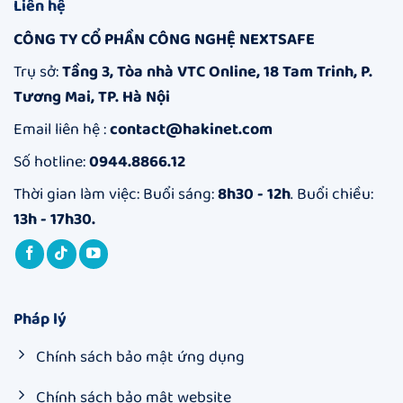
App
Làm
Liên hệ
Quản
Sao
Lý
Con
CÔNG TY CỔ PHẦN CÔNG NGHỆ NEXTSAFE
Thời
Không
Gian
Gỡ
Dùng
Được
Trụ sở:
Tầng 3, Tòa nhà VTC Online, 18 Tam Trinh, P.
Điện
Ứng
Tương Mai, TP. Hà Nội
Thoại
Dụng
Hiệu
Giám
Quả
Sát
Email liên hệ :
contact@hakinet.com
An
Toàn
Số hotline:
0944.8866.12
Thời gian làm việc: Buổi sáng:
8h30 - 12h
. Buổi chiều:
13h - 17h30.
Pháp lý
Chính sách bảo mật ứng dụng
Chính sách bảo mật website