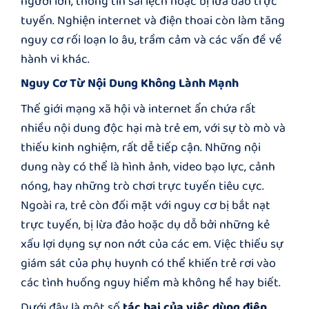
người lớn, thông tin sai lệch hoặc bị lừa đảo trực
tuyến. Nghiện internet và điện thoai còn làm tăng
nguy cơ rối loạn lo âu, trầm cảm và các vấn đề về
hành vi khác.
Nguy Cơ Từ Nội Dung Không Lành Mạnh
Thế giới mạng xã hội và internet ẩn chứa rất
nhiều nội dung độc hại mà trẻ em, với sự tò mò và
thiếu kinh nghiệm, rất dễ tiếp cận. Những nội
dung này có thể là hình ảnh, video bạo lực, cảnh
nóng, hay những trò chơi trực tuyến tiêu cực.
Ngoài ra, trẻ còn đối mặt với nguy cơ bị bắt nạt
trực tuyến, bị lừa đảo hoặc dụ dỗ bởi những kẻ
xấu lợi dụng sự non nớt của các em. Việc thiếu sự
giám sát của phụ huynh có thể khiến trẻ rơi vào
các tình huống nguy hiểm mà không hề hay biết.
Dưới đây là một số
tác hại của việc dùng điện