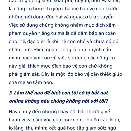
Các ứng dụng kiểm soát phụ huynh, như
Hakinet
,
là công cụ hữu ích giúp cha mẹ bảo vệ con trước
những nội dung độc hại và nguy cơ trực tuyến.
Việc sử dụng chúng không nhằm mục đích xâm
phạm quyền riêng tư mà là để đảm bảo an toàn
cho trẻ, đặc biệt là khi trẻ còn nhỏ và chưa có đủ
nhận thức. Điều quan trọng là phụ huynh cần
minh bạch với con về việc sử dụng các công cụ
này, giải thích mục đích bảo vệ con chứ không
phải giám sát. Đây là một lớp bảo vệ cần thiết giúp
cha mẹ an tâm hơn.
3. Làm thế nào để biết con tôi có bị bắt nạt
online không nếu chúng không nói với tôi?
Hãy chú ý đến những thay đổi bất thường về
hành vi và cảm xúc của con: con trở nên cáu kỉnh,
lo lắng, thu mình; kết quả học tập giảm sút; ngủ