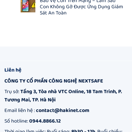
Bảo Vệ Con Trên Mạng – Làm Sao
người
bình
3
khoản
lớn:
Con Không Gỡ Được Ứng Dụng Giám
luận
THÁNG
Hakinet
Giải
ở
KHI
–
Sát An Toàn
pháp
Kiểm
MUA
Ứng
an
Soát
Không
NHÓM
dụng
toàn
Thế
có
quản
cho
Giới
bình
lý
gia
Số
luận
&
đình
Của
ở
bảo
bạn
Con
Bảo
vệ
–
Vệ
trên
Danh
Con
Internet
Sách
Trên
Top
Mạng
5
–
App
Làm
Liên hệ
Quản
Sao
Lý
Con
CÔNG TY CỔ PHẦN CÔNG NGHỆ NEXTSAFE
Thời
Không
Gian
Gỡ
Dùng
Được
Trụ sở:
Tầng 3, Tòa nhà VTC Online, 18 Tam Trinh, P.
Điện
Ứng
Tương Mai, TP. Hà Nội
Thoại
Dụng
Hiệu
Giám
Quả
Sát
Email liên hệ :
contact@hakinet.com
An
Toàn
Số hotline:
0944.8866.12
Thời gian làm việc: Buổi sáng:
8h30 - 12h
. Buổi chiều: