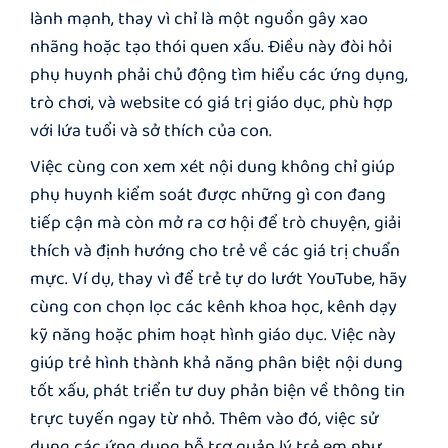
lành mạnh, thay vì chỉ là một nguồn gây xao
nhãng hoặc tạo thói quen xấu. Điều này đòi hỏi
phụ huynh phải chủ động tìm hiểu các ứng dụng,
trò chơi, và website có giá trị giáo dục, phù hợp
với lứa tuổi và sở thích của con.
Việc cùng con xem xét nội dung không chỉ giúp
phụ huynh kiểm soát được những gì con đang
tiếp cận mà còn mở ra cơ hội để trò chuyện, giải
thích và định hướng cho trẻ về các giá trị chuẩn
mực. Ví dụ, thay vì để trẻ tự do lướt YouTube, hãy
cùng con chọn lọc các kênh khoa học, kênh dạy
kỹ năng hoặc phim hoạt hình giáo dục. Việc này
giúp trẻ hình thành khả năng phân biệt nội dung
tốt xấu, phát triển tư duy phản biện về thông tin
trực tuyến ngay từ nhỏ. Thêm vào đó, việc sử
dụng các ứng dụng hỗ trợ quản lý trẻ em như