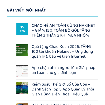
BÀI VIẾT MỚI NHẤT
CHÀO HÈ AN TOÀN CÙNG HAKINET
15
– GIẢM 15% TOÀN BỘ GÓI, TẶNG
Th5
THÊM 3 THÁNG KHI MUA NHÓM
Không
có
Quà tặng Chào Xuân 2026: TẶNG
bình
100 tài khoản Hakinet – Ứng dụng
luận
ở
quản lý & bảo vệ trên Internet
CHÀO
HÈ
Không
AN
có
App chặn phim người lớn: Giải pháp
TOÀN
bình
an toàn cho gia đình bạn
CÙNG
luận
HAKINET
ở
Không
–
Quà
có
GIẢM
tặng
Kiểm Soát Thế Giới Số Của Con –
bình
15%
Chào
Danh Sách Top 5 App Quản Lý Thời
luận
TOÀN
Xuân
ở
BỘ
2026:
Gian Dùng Điện Thoại Hiệu Quả
App
GÓI,
TẶNG
chặn
Không
TẶNG
100
phim
có
THÊM
tài